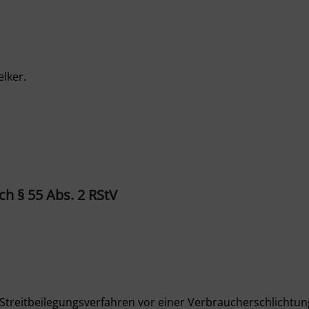
elker.
ch § 55 Abs. 2 RStV
an Streitbeilegungsverfahren vor einer Verbraucherschlichtu