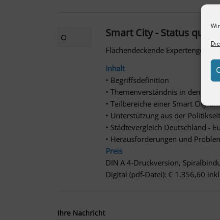
Wir
Smart City - Status quo 
Die
Flächendeckende Expertengespräc
Inhalt
C
• Begriffsdefinition
• Themenverständnis in den Städ
• Teilbereiche einer Smart City u
• Unterstützung aus der Politiksei
• Städtevergleich Deutschland - E
• Herausforderungen und Proble
Preis
DIN A 4-Druckversion, Spiralbind
Digital (pdf-Datei): € 1.356,60 in
Ihre Nachricht