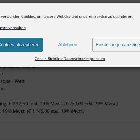
 verwenden Cookies, um unsere Website und unseren Service zu optimieren.
und Entwicklungsperspektive
nste verwalten
he mit allen 53 Städten in der Größenorndung 90.000 bis 200.
ookies akzeptieren
Ablehnen
Einstellungen anzeig
ten
Cookie-Richtlinie
Datenschutz
Impressum
nd aktuelle Themen
te
uropa - Welt
me
ung: € 892,50 inkl. 19% Mwst.
(€ 750,00 exkl. 19% Mwst.)
kl. 19% Mwst.
(€ 1.140,00 exkl. 19% Mwst.)