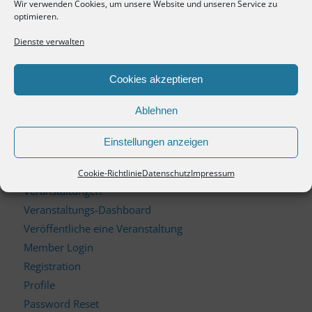
Marktforschung für Fördertechnik
Wir verwenden Cookies, um unsere Website und unseren Service zu
optimieren.
Marktforschung für intelligente Werkstoffe
Marktforschung in Abfallwirtschaft und
Dienste verwalten
Recyclingwirtschaft
Impressum
Cookies akzeptieren
Datenschutz
Ablehnen
AGB
Cookie-Richtlinie (EU)
Einstellungen anzeigen
News
Newsletter
Cookie-Richtlinie
Datenschutz
Impressum
Veranstaltungen
Veranstaltungs-Dashboard
Veröffentliche eine Veranstaltung
Member Login
Registration
Profile
Password Reset