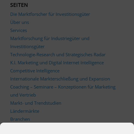
SEITEN
Die Marktforscher für Investitionsgüter
Über uns
Services
Marktforschung für Industriegüter und
Investitionsgüter
Technologie-Research und Strategisches Radar
K.I. Marketing und Digital Internet Intelligence
Competitive Intelligence
Internationale Markterschließung und Expansion
Coaching – Seminare – Konzeptionen für Marketing
und Vertrieb
Markt- und Trendstudien
Ländermärkte
Branchen
Kontakt