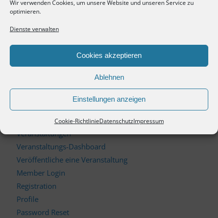
Marktforschung für Fördertechnik
Wir verwenden Cookies, um unsere Website und unseren Service zu
optimieren.
Marktforschung für intelligente Werkstoffe
Marktforschung in Abfallwirtschaft und
Dienste verwalten
Recyclingwirtschaft
Impressum
Cookies akzeptieren
Datenschutz
Ablehnen
AGB
Cookie-Richtlinie (EU)
Einstellungen anzeigen
News
Newsletter
Cookie-Richtlinie
Datenschutz
Impressum
Veranstaltungen
Veranstaltungs-Dashboard
Veröffentliche eine Veranstaltung
Member Login
Registration
Profile
Password Reset