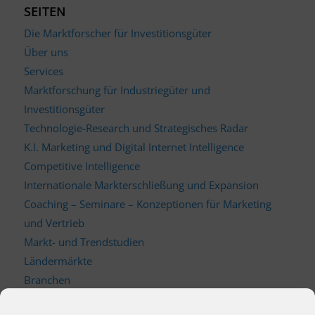
SEITEN
Die Marktforscher für Investitionsgüter
Über uns
Services
Marktforschung für Industriegüter und
Investitionsgüter
Technologie-Research und Strategisches Radar
K.I. Marketing und Digital Internet Intelligence
Competitive Intelligence
Internationale Markterschließung und Expansion
Coaching – Seminare – Konzeptionen für Marketing
und Vertrieb
Markt- und Trendstudien
Ländermärkte
Branchen
Kontakt